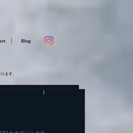
act
Blog
おります。
。
。