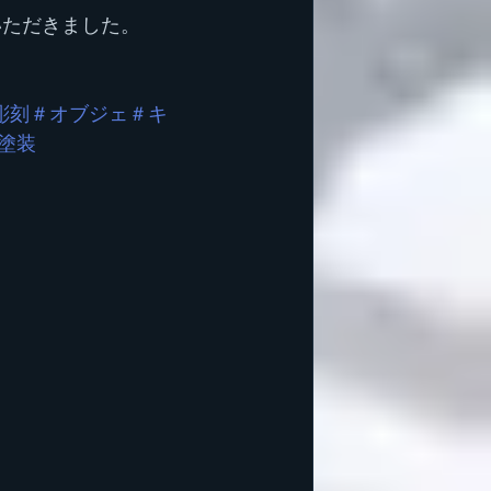
いただきました。
彫刻
＃オブジェ
＃キ
塗装