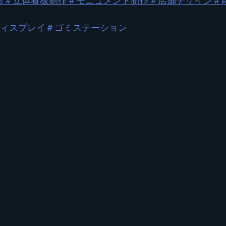
形
＃立体看板制作
＃モニュメント制作
＃店舗デザイン
＃
ィスプレイ＃ゴミステーション