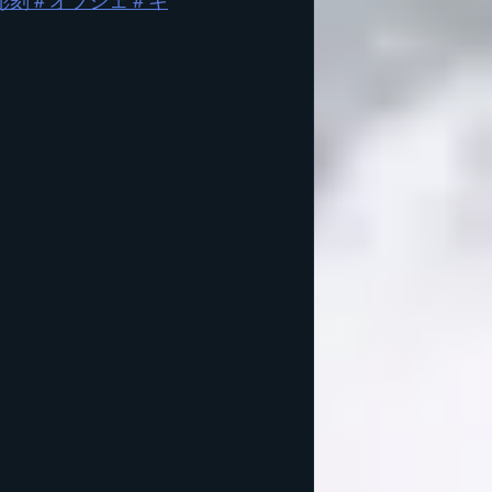
彫刻
＃オブジェ
＃キ