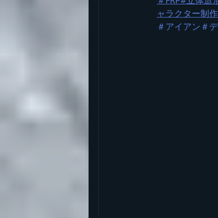
＃FRP
#立体造
ャラクター制作
＃アイアン＃デ