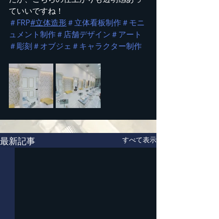
ていいですね！
＃FRP
#立体造形
＃立体看板制作
＃モニ
ュメント制作
＃店舗デザイン
＃アート
＃彫刻
＃オブジェ
＃キャラクター制作
最新記事
すべて表示