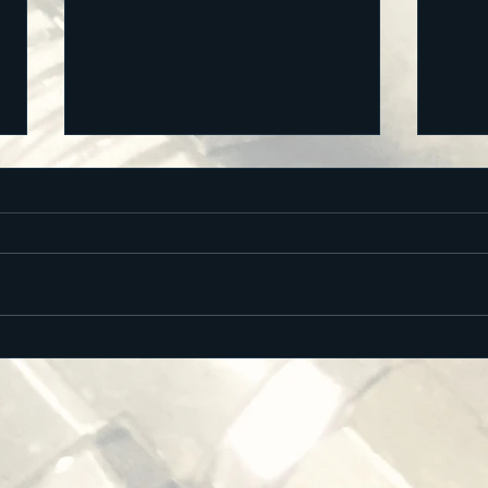
FRP 製カウンター
ＦＲ