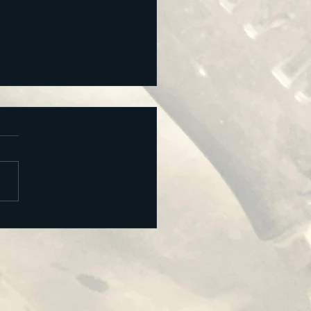
Ｐ製 擬岩 ゲート