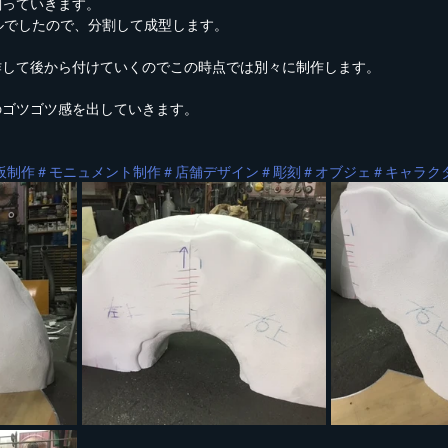
削っていきます。
ルでしたので、分割して成型します。
作して後から付けていくのでこの時点では別々に制作します。
のゴツゴツ感を出していきます。
板制作
＃モニュメント制作
＃店舗デザイン
＃彫刻
＃オブジェ
＃キャラク