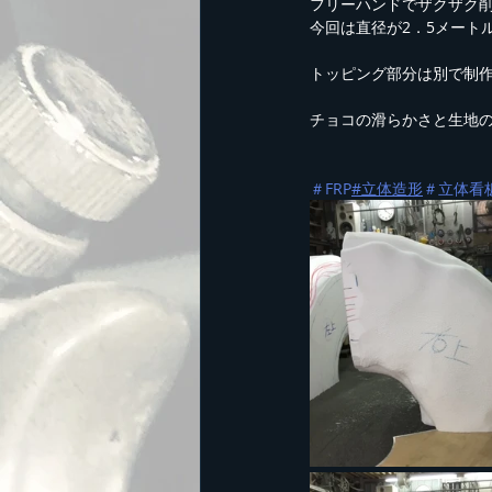
フリーハンドでザクザク
今回は直径が2．5メート
トッピング部分は別で制
チョコの滑らかさと生地
＃FRP
#立体造形
＃立体看